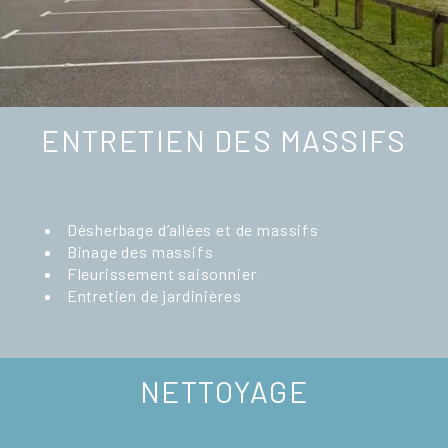
ENTRETIEN DES MASSIFS
Désherbage d’allées et de massifs
Binage des massifs
Fleurissement saisonnier
Entretien de jardinières
NETTOYAGE