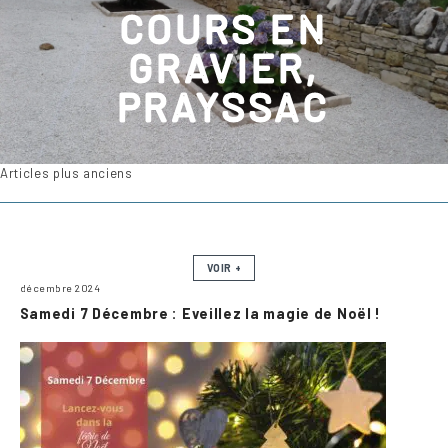
COURS EN
GRAVIER,
PRAYSSAC
Navigation
Articles plus anciens
des
articles
VOIR +
décembre 2024
Samedi 7 Décembre : Eveillez la magie de Noël !