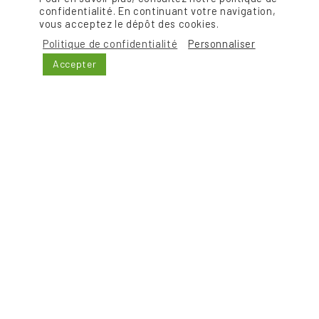
confidentialité. En continuant votre navigation,
vous acceptez le dépôt des cookies.
PASSEDAT
Politique de confidentialité
Personnaliser
« Camy » – 46140 LUZECH
Accepter
contact@pepinierespassedat.com
Tel. : 05 65 20 10 66
CONTACT
NOS SERVICES
Portails et clôtures
Terrasses
Plantations, massifs et pelouses
Éclairages, bassins et fontaines